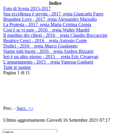
Indice
Foto di Scena 2015-2017
Sua eccellenza è servita - 2017_regia Giancarlo Fares
Branding Love - 2017_regia Alessandro Marzullo
La Protesta - 2017_regia Maria Cristina Gionta
Così è se vi pare - 2016__regia Walter Manfrè
Il giardino dei ciliegi - 2016__regia Claudio Boccaccini
Beatrice Cenci - 2016__regia Antonio Conte
Dodici - 2016__regia Marco Guadagno
Siamo tutti buoni - 2016__regia Andrea Bizzarri
Ieri è un altro giorno - 2015 __regia Eric Civanyan
L'appartamento - 2015__regia Vanessa Gasbarri
Tutte le pagine
Pagina 1 di 11
Prec. -
Succ. >>
Ultimo aggiornamento Giovedì 16 Settembre 2021 07:17